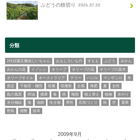
ぶどうの枝切り
2026.07.22
分類
2代目園主勝由じいちゃん
おもしろいもの
すもも
ぶどう
みかん
みかんの花
イノシシ
オリーブ
オリーブの花
オリーブの苗木
オリーブオイル
オーストラリア
テリー
バジル
マンザニロ
冬
剪定
千枚田・棚田
収穫
収穫祭
台風
堆肥
夏
女性
島の風景
搾油
摘果
春
柿
梅雨
植え替え
植物
水やり
水分補給
海
漁師
生き物
男性
石垣づくり
秋
空
選果
野鳥
開墾
除草
2009年9月