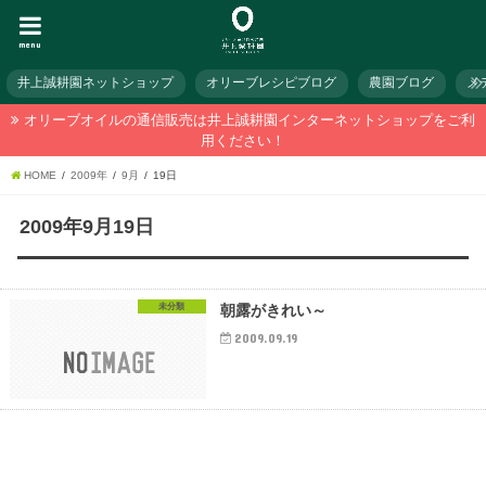
menu
井上誠耕園ネットショップ
オリーブレシピブログ
農園ブログ
メ
オリーブオイルの通信販売は井上誠耕園インターネットショップをご利
用ください！
HOME
2009年
9月
19日
2009年9月19日
未分類
朝露がきれい～
2009.09.19