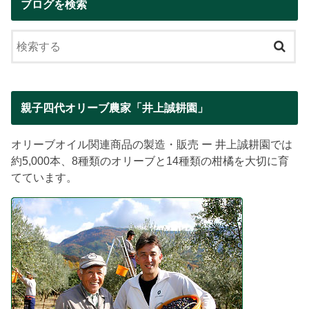
ブログを検索
親子四代オリーブ農家「井上誠耕園」
オリーブオイル関連商品の製造・販売 ー 井上誠耕園では
約5,000本、8種類のオリーブと14種類の柑橘を大切に育
てています。