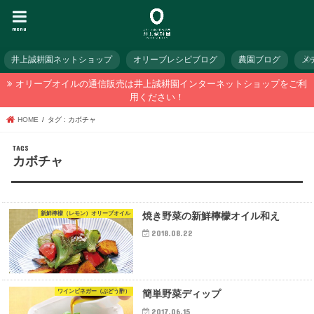
menu
井上誠耕園ネットショップ
オリーブレシピブログ
農園ブログ
メ
オリーブオイルの通信販売は井上誠耕園インターネットショップをご利
用ください！
HOME
タグ : カボチャ
カボチャ
新鮮檸檬（レモン）オリーブオイル
焼き野菜の新鮮檸檬オイル和え
2018.08.22
ワインビネガー（ぶどう酢）
簡単野菜ディップ
2017.06.15