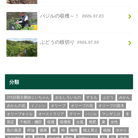
バジルの収穫～！
2026.07.23
ぶどうの枝切り
2026.07.22
分類
2代目園主勝由じいちゃん
おもしろいもの
すもも
ぶどう
みかん
みかんの花
イノシシ
オリーブ
オリーブの花
オリーブの苗木
オリーブオイル
オーストラリア
テリー
バジル
マンザニロ
冬
剪定
千枚田・棚田
収穫
収穫祭
台風
堆肥
夏
女性
島の風景
搾油
摘果
春
柿
梅雨
植え替え
植物
水やり