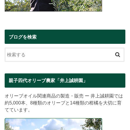
ブログを検索
親子四代オリーブ農家「井上誠耕園」
オリーブオイル関連商品の製造・販売 ー 井上誠耕園では
約5,000本、8種類のオリーブと14種類の柑橘を大切に育
てています。