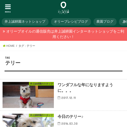
menu
井上誠耕園ネットショップ
オリーブレシピブログ
農園ブログ
メ
オリーブオイルの通信販売は井上誠耕園インターネットショップをご利
用ください！
HOME
タグ : テリー
TAG
テリー
井上誠耕園のスタッフ
ワンダフルな年になりますよう
に。。。
2017.12.11
井上誠耕園のスタッフ
今日のテリー♪
2016.03.30