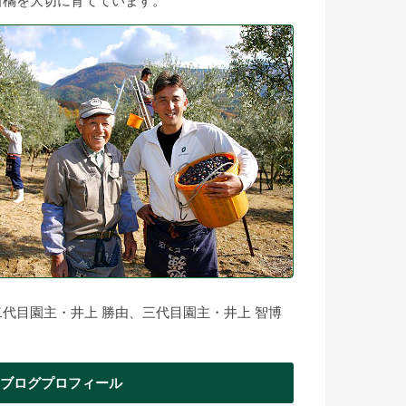
柑橘を大切に育てています。
二代目園主・井上 勝由、三代目園主・井上 智博
ブログプロフィール