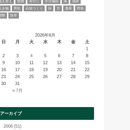
植え替え
植物
水やり
水分補給
海
漁師
生き物
男性
石垣づくり
秋
空
選果
野鳥
開墾
除草
2026年8月
日
月
火
水
木
金
土
1
2
3
4
5
6
7
8
9
10
11
12
13
14
15
16
17
18
19
20
21
22
23
24
25
26
27
28
29
30
31
« 7月
アーカイブ
2006 (51)