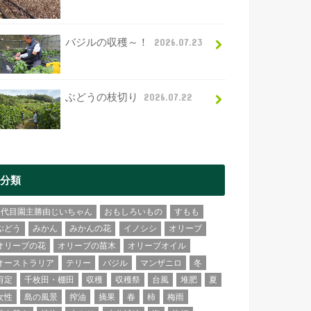
バジルの収穫～！
2026.07.23
ぶどうの枝切り
2026.07.22
分類
2代目園主勝由じいちゃん
おもしろいもの
すもも
ぶどう
みかん
みかんの花
イノシシ
オリーブ
オリーブの花
オリーブの苗木
オリーブオイル
オーストラリア
テリー
バジル
マンザニロ
冬
剪定
千枚田・棚田
収穫
収穫祭
台風
堆肥
夏
女性
島の風景
搾油
摘果
春
柿
梅雨