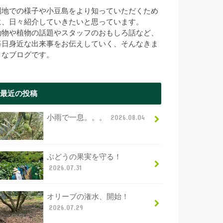
園地での様子や小豆島をより知っていただくため
に、日々紹介していきたいと思っています。
動物や植物の話題やスタッフのおもしろ話など、
毎日身近な出来事をお伝えしていく、そんなきま
まなブログです。
最近の投稿
小雨で一息。。。
2026.08.04
ぶどうの果実を守る！
2026.07.31
オリーブの潅水、開始！
2026.07.29