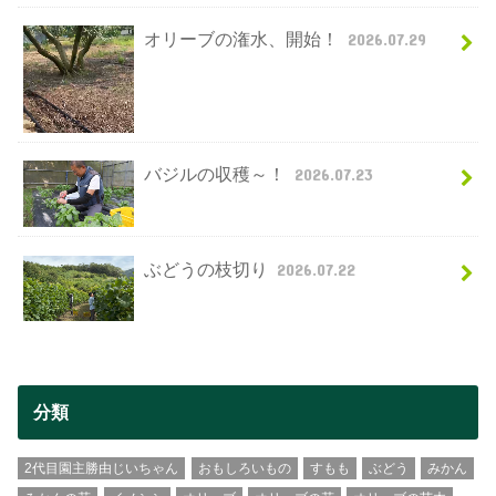
オリーブの潅水、開始！
2026.07.29
バジルの収穫～！
2026.07.23
ぶどうの枝切り
2026.07.22
分類
2代目園主勝由じいちゃん
おもしろいもの
すもも
ぶどう
みかん