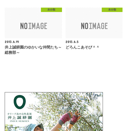
未分類
未分類
2013.6.19
2013.6.5
井上誠耕園のゆかいな仲間たち～
どろんこあそび＾＾
総務部～