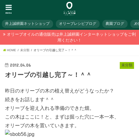
menu
井上誠耕園ネットショップ
オリーブレシピブログ
農園ブログ
メ
オリーブオイルの通信販売は井上誠耕園インターネットショップをご利
用ください！
HOME
未分類
オリーブの引越し完了～！＾＾
2012.04.06
未分類
オリーブの引越し完了～！＾＾
昨日のオリーブの木の植え替えがどうなったか？
続きをお話します＾＾
オリーブを迎え入れる準備のできた畑。
この木はここに！と、まずは掘った穴に一本一本、
オリーブの木を置いていきます。