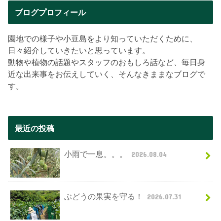
ブログプロフィール
園地での様子や小豆島をより知っていただくために、
日々紹介していきたいと思っています。
動物や植物の話題やスタッフのおもしろ話など、毎日身
近な出来事をお伝えしていく、そんなきままなブログで
す。
最近の投稿
小雨で一息。。。
2026.08.04
ぶどうの果実を守る！
2026.07.31