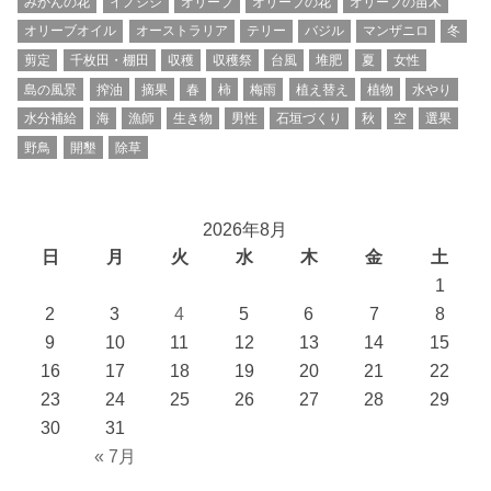
みかんの花
イノシシ
オリーブ
オリーブの花
オリーブの苗木
オリーブオイル
オーストラリア
テリー
バジル
マンザニロ
冬
剪定
千枚田・棚田
収穫
収穫祭
台風
堆肥
夏
女性
島の風景
搾油
摘果
春
柿
梅雨
植え替え
植物
水やり
水分補給
海
漁師
生き物
男性
石垣づくり
秋
空
選果
野鳥
開墾
除草
2026年8月
日
月
火
水
木
金
土
1
2
3
4
5
6
7
8
9
10
11
12
13
14
15
16
17
18
19
20
21
22
23
24
25
26
27
28
29
30
31
« 7月