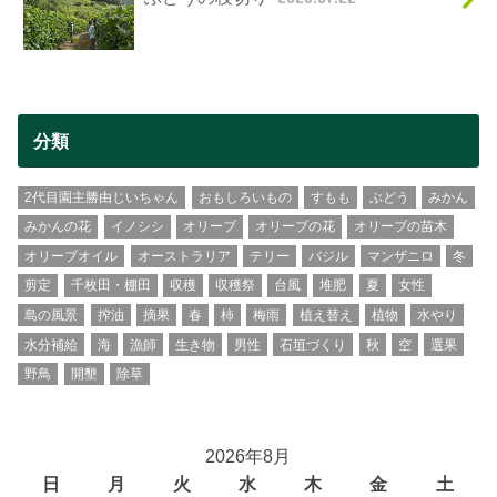
分類
2代目園主勝由じいちゃん
おもしろいもの
すもも
ぶどう
みかん
みかんの花
イノシシ
オリーブ
オリーブの花
オリーブの苗木
オリーブオイル
オーストラリア
テリー
バジル
マンザニロ
冬
剪定
千枚田・棚田
収穫
収穫祭
台風
堆肥
夏
女性
島の風景
搾油
摘果
春
柿
梅雨
植え替え
植物
水やり
水分補給
海
漁師
生き物
男性
石垣づくり
秋
空
選果
野鳥
開墾
除草
2026年8月
日
月
火
水
木
金
土