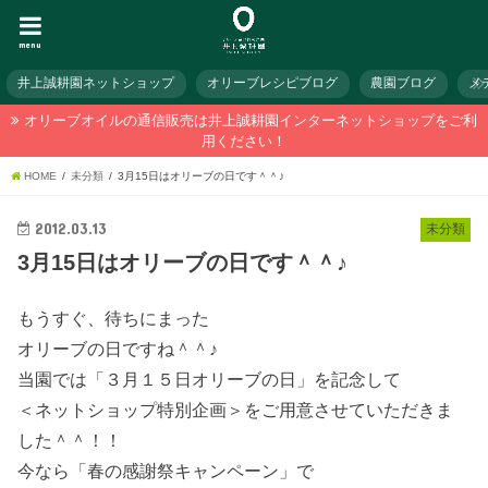
menu
井上誠耕園ネットショップ
オリーブレシピブログ
農園ブログ
メ
オリーブオイルの通信販売は井上誠耕園インターネットショップをご利
用ください！
HOME
未分類
3月15日はオリーブの日です＾＾♪
2012.03.13
未分類
3月15日はオリーブの日です＾＾♪
もうすぐ、待ちにまった
オリーブの日ですね＾＾♪
当園では「３月１５日オリーブの日」を記念して
＜ネットショップ特別企画＞をご用意させていただきま
した＾＾！！
今なら「春の感謝祭キャンペーン」で