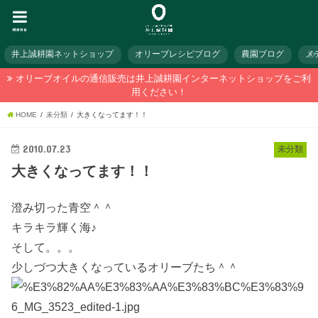
menu
井上誠耕園ネットショップ
オリーブレシピブログ
農園ブログ
メ
オリーブオイルの通信販売は井上誠耕園インターネットショップをご利
用ください！
HOME
未分類
大きくなってます！！
2010.07.23
未分類
大きくなってます！！
澄み切った青空＾＾
キラキラ輝く海♪
そして。。。
少しづつ大きくなっているオリーブたち＾＾