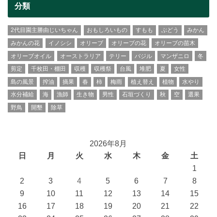
分類
2代目園主勝由じいちゃん
おもしろいもの
すもも
ぶどう
みかん
みかんの花
イノシシ
オリーブ
オリーブの花
オリーブの苗木
オリーブオイル
オーストラリア
テリー
バジル
マンザニロ
冬
剪定
千枚田・棚田
収穫
収穫祭
台風
堆肥
夏
女性
島の風景
搾油
摘果
春
柿
梅雨
植え替え
植物
水やり
水分補給
海
漁師
生き物
男性
石垣づくり
秋
空
選果
野鳥
開墾
除草
2026年8月
日
月
火
水
木
金
土
1
2
3
4
5
6
7
8
9
10
11
12
13
14
15
16
17
18
19
20
21
22