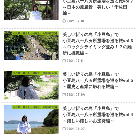
小豆島八十八ヵ所霊場を巡る旅vol.7
～日本の原風景・美しい「千枚田」
編～
2021.07.18
小豆島「暮らしと地域と」お遍路日記編
美しい祈りの島「小豆島」で
小豆島八十八ヵ所霊場を巡る旅vol.6
～ロッククライミング並み！？の難
所に挑戦編～
2021.07.11
小豆島「暮らしと地域と」お遍路日記編
美しい祈りの島「小豆島」で
小豆島八十八ヵ所霊場を巡る旅vol.5
～歴史と産業に触れる旅編～
2021.07.04
小豆島「暮らしと地域と」お遍路日記編
美しい祈りの島「小豆島」で
小豆島八十八ヶ所霊場を巡る旅vol.4
～嬉しい嬉しいお接待編～
2021.06.27