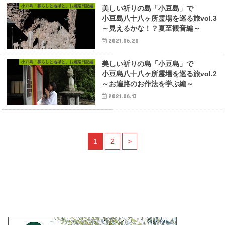
小豆島「暮らしと地域と」お遍路日記編
美しい祈りの島「小豆島」で
小豆島八十八ヶ所霊場を巡る旅vol.3
～見えるかな！？夏至観音編～
2021.06.20
小豆島「暮らしと地域と」お遍路日記編
美しい祈りの島「小豆島」で
小豆島八十八ヶ所霊場を巡る旅vol.2
～お遍路のお作法を学ぶ編～
2021.06.13
1
2
>