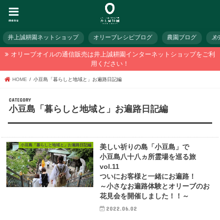
menu
井上誠耕園ネットショップ
オリーブレシピブログ
農園ブログ
メ
オリーブオイルの通信販売は井上誠耕園インターネットショップをご利
用ください！
HOME
小豆島「暮らしと地域と」お遍路日記編
小豆島「暮らしと地域と」お遍路日記編
小豆島「暮らしと地域と」お遍路日記編
美しい祈りの島「小豆島」で
小豆島八十八ヵ所霊場を巡る旅
vol.11
ついにお客様と一緒にお遍路！
～小さなお遍路体験とオリーブのお
花見会を開催しました！！～
2022.06.02