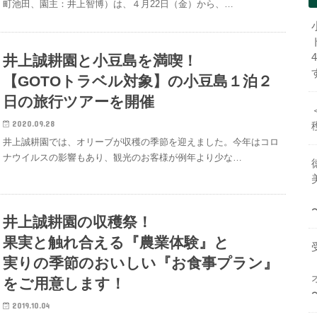
町池田、園主：井上智博）は、４月22日（金）から、…
井上誠耕園と小豆島を満喫！
【GOTOトラベル対象】の小豆島１泊２
日の旅行ツアーを開催
2020.09.28
井上誠耕園では、オリーブが収穫の季節を迎えました。今年はコロ
ナウイルスの影響もあり、観光のお客様が例年より少な…
井上誠耕園の収穫祭！
果実と触れ合える『農業体験』と
実りの季節のおいしい『お食事プラン』
をご用意します！
2019.10.04