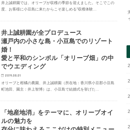
井上誠耕園では、オリーブが収穫の季節を迎えました。そこでこの
度、お客様に小豆島に来たからこそ楽しめる“収穫体験…
井上誠耕園が全プロデュース
瀬戸内の小さな島・小豆島でのリゾート
婚！
愛と平和のシンボル「オリーブ畑」の中
でウエディング
2019.08.01
オリーブと柑橘の農園、井上誠耕園（所在地：香川県小豆郡小豆島
町池田、園主：井上智博）は、小豆島で結婚式を挙げた…
「地産地消」をテーマに、オリーブオイ
ルの魅力を
存分に味わえるここだけの特別メニュー