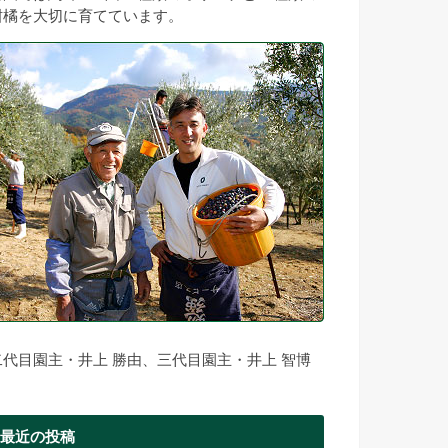
柑橘を大切に育てています。
二代目園主・井上 勝由、三代目園主・井上 智博
最近の投稿