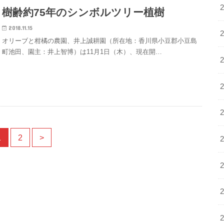
樹齢約75年のシンボルツリー植樹
2018.11.15
オリーブと柑橘の農園、井上誠耕園（所在地：香川県小豆郡小豆島
町池田、園主：井上智博）は11月1日（木）、現在開…
1
2
>