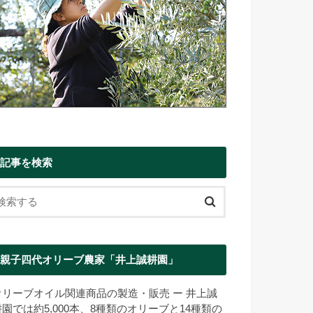
記事を検索
親子四代オリーブ農家「井上誠耕園」
オリーブオイル関連商品の製造・販売 ー 井上誠
耕園では約5,000本、8種類のオリーブと14種類の