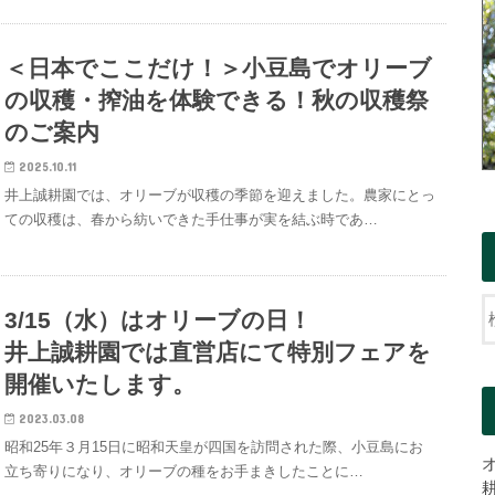
＜日本でここだけ！＞小豆島でオリーブ
の収穫・搾油を体験できる！秋の収穫祭
のご案内
2025.10.11
井上誠耕園では、オリーブが収穫の季節を迎えました。農家にとっ
ての収穫は、春から紡いできた手仕事が実を結ぶ時であ…
3/15（水）はオリーブの日！
井上誠耕園では直営店にて特別フェアを
開催いたします。
2023.03.08
昭和25年３月15日に昭和天皇が四国を訪問された際、小豆島にお
立ち寄りになり、オリーブの種をお手まきしたことに…