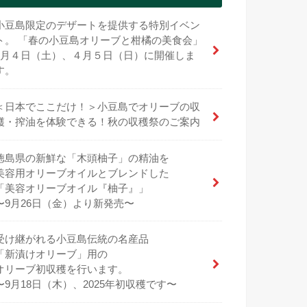
小豆島限定のデザートを提供する特別イベン
ト。 「春の小豆島オリーブと柑橘の美食会」
4月４日（土）、４月５日（日）に開催しま
す。
＜日本でここだけ！＞小豆島でオリーブの収
穫・搾油を体験できる！秋の収穫祭のご案内
徳島県の新鮮な「木頭柚子」の精油を
美容用オリーブオイルとブレンドした
「美容オリーブオイル『柚子』」
〜9月26日（金）より新発売〜
受け継がれる小豆島伝統の名産品
「新漬けオリーブ」用の
オリーブ初収穫を行います。
〜9月18日（木）、2025年初収穫です〜