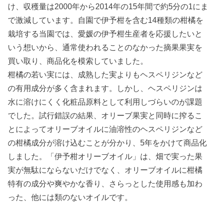
け、収穫量は2000年から2014年の15年間で約5分の1にま
で激減しています。自園で伊予柑を含む14種類の柑橘を
栽培する当園では、愛媛の伊予柑生産者を応援したいと
いう想いから、通常使われることのなかった摘果果実を
買い取り、商品化を模索していました。
柑橘の若い実には、成熟した実よりもヘスペリジンなど
の有用成分が多く含まれます。しかし、ヘスペリジンは
水に溶けにくく化粧品原料として利用しづらいのが課題
でした。試行錯誤の結果、オリーブ果実と同時に搾るこ
とによってオリーブオイルに油溶性のヘスペリジンなど
の柑橘成分が溶け込むことが分かり、5年をかけて商品化
しました。「伊予柑オリーブオイル」は、畑で実った果
実が無駄にならないだけでなく、オリーブオイルに柑橘
特有の成分や爽やかな香り、さらっとした使用感も加わ
った、他には類のないオイルです。