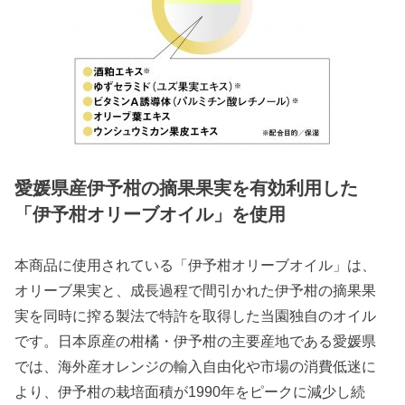
愛媛県産伊予柑の摘果果実を有効利用した
「伊予柑オリーブオイル」を使用
本商品に使用されている「伊予柑オリーブオイル」は、
オリーブ果実と、成長過程で間引かれた伊予柑の摘果果
実を同時に搾る製法で特許を取得した当園独自のオイル
です。日本原産の柑橘・伊予柑の主要産地である愛媛県
では、海外産オレンジの輸入自由化や市場の消費低迷に
より、伊予柑の栽培面積が1990年をピークに減少し続