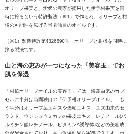
オリーブ果実と、愛媛の農家が摘果した伊予柑果実を同
時に搾るという特許製法（※1）で作られ、オリーブと柑
橘の可能性を広げる当園独自のオイルです。
（※1）製造特許第4326690号 オリーブと柑橘を同時に
搾る製法です。
山と海の恵みが一つになった「美容玉」でお
肌を保湿
「柑橘オリーブオイルの美容玉」では、海藻由来のカプ
セルに半分は当園独自の「伊予柑オリーブオイル」、も
う半分はオリーブ葉エキスや酒粕エキス、ユズ由来のセ
ラミド、ウンシュウミカンの果皮エキス、レチノール(パ
ルミチン酸レチノール。ビタミンA誘導体)などの美容成
分が配合されており、高い保湿効果を実感できます。ポ