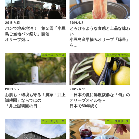
2018.4.13
2019.9.2
パンで地産地消！ 第２回「小豆
とろけるような食感と上品な味わ
島ご当地パン祭り」開催
い
オリーブ畑…
小豆島産早摘みオリーブ「緑果」
を…
ニュースリリース
ニュースリリース
2021.3.3
2023.6.16
お肌も・環境も守る！農家「井上
－日本の夏に鮮度抜群な「旬」の
誠耕園」ならではの
オリーブオイルを－
「井上誠耕園の日…
日本で80年続く…
ニュースリリース
ニュースリリース