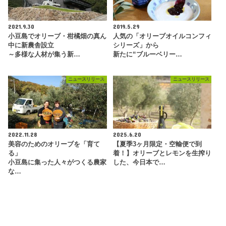
2021.9.30
2019.5.29
小豆島でオリーブ・柑橘畑の真ん
人気の「オリーブオイルコンフィ
中に新農舎設立
シリーズ」から
～多様な人材が集う新…
新たに“ブルーベリー…
ニュースリリース
ニュースリリース
2022.11.28
2025.6.20
美容のためのオリーブを「育て
【夏季3ヶ月限定・空輸便で到
る」
着！】オリーブとレモンを生搾り
小豆島に集った人々がつくる農家
した、今日本で…
な…