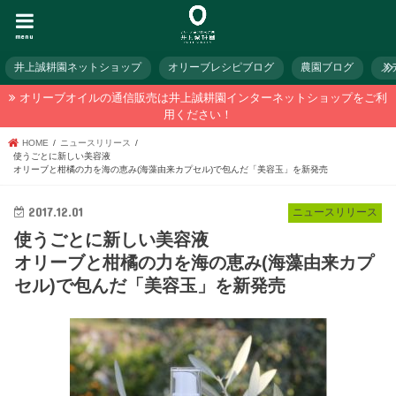
menu
井上誠耕園ネットショップ
オリーブレシピブログ
農園ブログ
メ
オリーブオイルの通信販売は井上誠耕園インターネットショップをご利
用ください！
HOME
ニュースリリース
使うごとに新しい美容液
オリーブと柑橘の力を海の恵み(海藻由来カプセル)で包んだ「美容玉」を新発売
2017.12.01
ニュースリリース
使うごとに新しい美容液
オリーブと柑橘の力を海の恵み(海藻由来カプ
セル)で包んだ「美容玉」を新発売