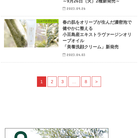
～9月26日（火）2種新発売～
2023.09.26
ニュースリリース
春の肌をオリーブが生んだ濃密泡で
健やかに整える
小豆島産エキストラヴァージンオリ
ーブオイル
「美養洗顔クリーム」新発売
2023.04.03
1
2
3
…
8
>