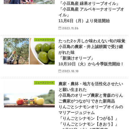
「小豆島産 緑果オリーブオイル」
「小豆島産 アルベキーナオリーブオ
イル」
11月6日（月）より発送開始
2023.11.06
ニュースリリース
たった2ヶ月しか味わえない旬の味覚
小豆島の農家・井上誠耕園で受け継
がれた味
「新漬けオリーブ」
10月10日（火）から今季販売開始！
2023.10.10
ニュースリリース
農家・農林・地方を活性化させたい
と願い生まれた
小豆島のオリーブ農家と青森のりん
ご農家がつながりできた新商品
りんごとシナモンオリーブオイルの
マリアージュジャム
「りんごとシナモン【つがる】」
「りんごとシナモン【きおう】」