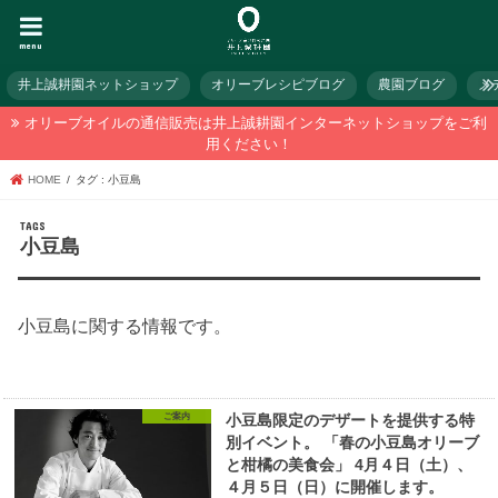
menu
井上誠耕園ネットショップ
オリーブレシピブログ
農園ブログ
メ
オリーブオイルの通信販売は井上誠耕園インターネットショップをご利
用ください！
HOME
タグ : 小豆島
小豆島
小豆島に関する情報です。
ご案内
小豆島限定のデザートを提供する特
別イベント。 「春の小豆島オリーブ
と柑橘の美食会」 4月４日（土）、
４月５日（日）に開催します。