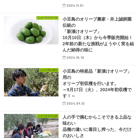
2024.11.01
ニュースリリース
小豆島のオリーブ農家・井上誠耕園
伝統の
「新漬けオリーブ」
10月10日（木）から今季販売開始！
2年前の新たな挑戦がようやく実を結
んだ納得の味に
2024.10.10
ニュースレター
小豆島の特産品「新漬けオリーブ」
用の
オリーブ初収穫を行います。
～9月17日（火）、2024年初収穫で
す！～
2024.09.12
ニュースリリース
人の手で摘むからこそできる上品な
味わい
品種の違いに着目し搾った、今だけ
のおいしさ