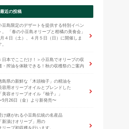
最近の投稿
小豆島限定のデザートを提供する特別イベン
ト。 「春の小豆島オリーブと柑橘の美食会」
4月４日（土）、４月５日（日）に開催しま
す。
＜日本でここだけ！＞小豆島でオリーブの収
穫・搾油を体験できる！秋の収穫祭のご案内
徳島県の新鮮な「木頭柚子」の精油を
美容用オリーブオイルとブレンドした
「美容オリーブオイル『柚子』」
〜9月26日（金）より新発売〜
受け継がれる小豆島伝統の名産品
「新漬けオリーブ」用の
オリーブ初収穫を行います。