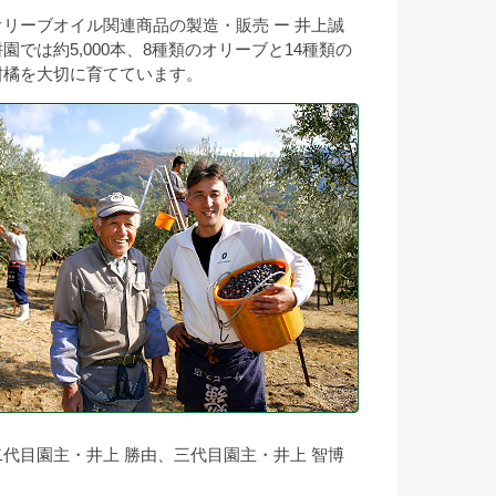
オリーブオイル関連商品の製造・販売 ー 井上誠
耕園では約5,000本、8種類のオリーブと14種類の
柑橘を大切に育てています。
二代目園主・井上 勝由、三代目園主・井上 智博