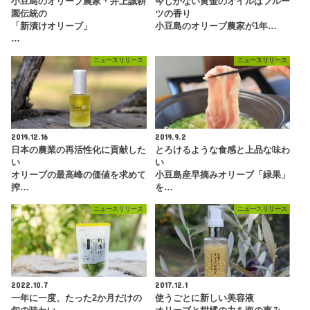
小豆島のオリーブ農家・井上誠耕
今しかない黄金のオイルはフルー
園伝統の
ツの香り
「新漬けオリーブ」
小豆島のオリーブ農家が1年…
…
ニュースリリース
ニュースリリース
2019.12.16
2019.9.2
日本の農業の再活性化に貢献した
とろけるような食感と上品な味わ
い
い
オリーブの最高峰の価値を求めて
小豆島産早摘みオリーブ「緑果」
搾…
を…
ニュースリリース
ニュースリリース
2022.10.7
2017.12.1
一年に一度、たった2か月だけの
使うごとに新しい美容液