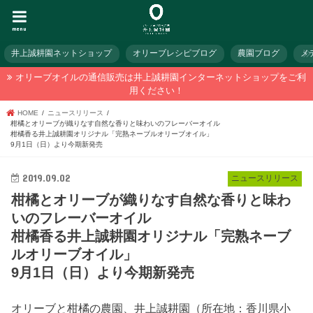
menu
井上誠耕園ネットショップ
オリーブレシピブログ
農園ブログ
メ
オリーブオイルの通信販売は井上誠耕園インターネットショップをご利
用ください！
HOME
ニュースリリース
柑橘とオリーブが織りなす自然な香りと味わいのフレーバーオイル
柑橘香る井上誠耕園オリジナル「完熟ネーブルオリーブオイル」
9月1日（日）より今期新発売
2019.09.02
ニュースリリース
柑橘とオリーブが織りなす自然な香りと味わ
いのフレーバーオイル
柑橘香る井上誠耕園オリジナル「完熟ネーブ
ルオリーブオイル」
9月1日（日）より今期新発売
オリーブと柑橘の農園、井上誠耕園（所在地：香川県小