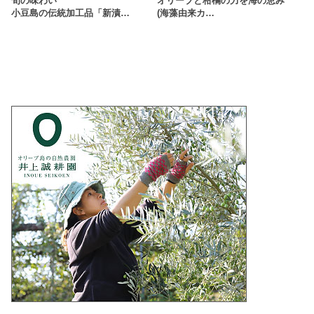
旬の味わい
オリーブと柑橘の力を海の恵み
小豆島の伝統加工品「新漬…
(海藻由来カ…