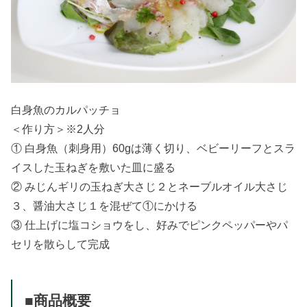
白身魚のカルパッチョ
＜作り方＞※2人分
① 白身魚（刺身用）60gは薄く切り、ベビーリーフとスラ
イスした玉ねぎを敷いた皿に盛る
② みじんギリの玉ねぎ大さじ２とネーブルオイル大さじ
３、醤油大さじ１を混ぜて①にかける
③ 仕上げに塩コショウをし、好みでピンクペッパーやパ
セリを散らして完成
■商品概要