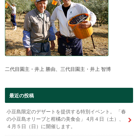
二代目園主・井上 勝由、三代目園主・井上 智博
最近の投稿
小豆島限定のデザートを提供する特別イベント。 「春
の小豆島オリーブと柑橘の美食会」 4月４日（土）、
４月５日（日）に開催します。