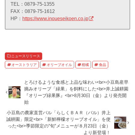
TEL：0879-75-1355
FAX：0879-75-1612
HP：
https://www.inoueseikoen.co.jp
ニュースリリース
オーストラリア
オリーブオイル
柑橘
食品
とろけるような食感と上品な味わい<br>小豆島産早
摘みオリーブ「緑果」を飼料にした<br>井上誠耕園
『オリーブ緑果豚』<br>8月30日（金）より発売開
始
小豆島の農家直営バル「らしくＢＡＲ（バル）井上
誠耕園」限定<br>「新鮮檸檬オリーブオイル」を使
った<br>季節限定の”旬”メニューが８月23日（金）
より新登場！