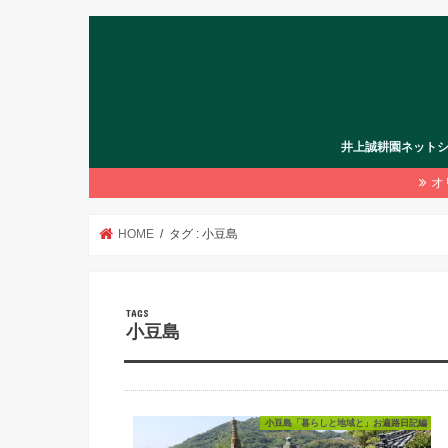
井上誠耕園ネット
オ
HOME
タグ : 小豆島
小豆島
小豆島「暮らしと地域と」お遍路日記編