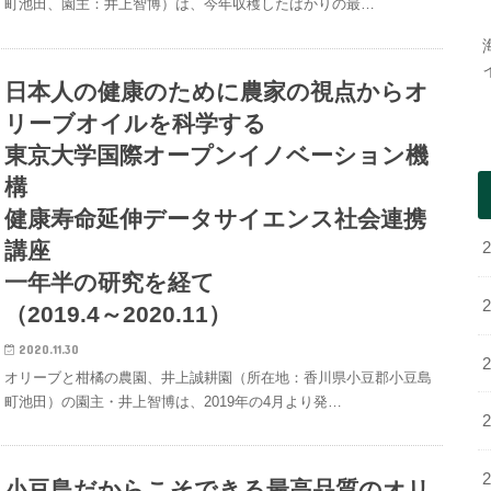
町池田、園主：井上智博）は、今年収穫したばかりの最…
日本人の健康のために農家の視点からオ
リーブオイルを科学する
東京大学国際オープンイノベーション機
構
健康寿命延伸データサイエンス社会連携
講座
一年半の研究を経て
（2019.4～2020.11）
2020.11.30
オリーブと柑橘の農園、井上誠耕園（所在地：香川県小豆郡小豆島
町池田）の園主・井上智博は、2019年の4月より発…
小豆島だからこそできる最高品質のオリ