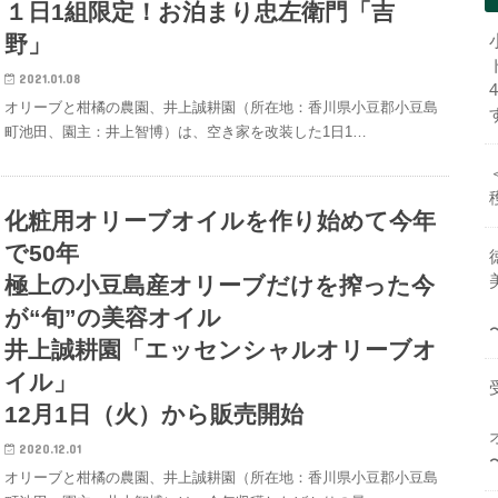
１日1組限定！お泊まり忠左衛門「吉
野」
2021.01.08
オリーブと柑橘の農園、井上誠耕園（所在地：香川県小豆郡小豆島
町池田、園主：井上智博）は、空き家を改装した1日1…
化粧用オリーブオイルを作り始めて今年
で50年
極上の小豆島産オリーブだけを搾った今
が“旬”の美容オイル
井上誠耕園「エッセンシャルオリーブオ
イル」
12月1日（火）から販売開始
2020.12.01
オリーブと柑橘の農園、井上誠耕園（所在地：香川県小豆郡小豆島