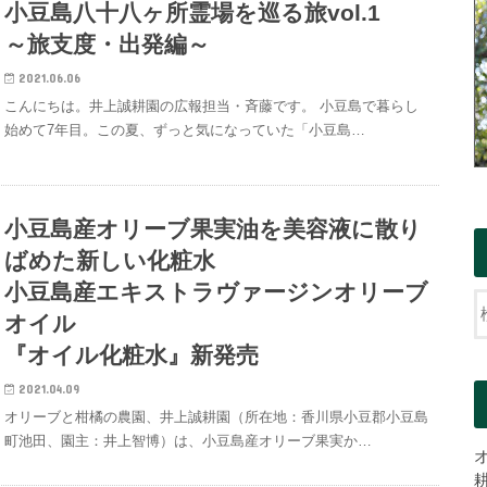
小豆島八十八ヶ所霊場を巡る旅vol.1
～旅支度・出発編～
2021.06.06
こんにちは。井上誠耕園の広報担当・斉藤です。 小豆島で暮らし
始めて7年目。この夏、ずっと気になっていた「小豆島…
小豆島産オリーブ果実油を美容液に散り
ばめた新しい化粧水
小豆島産エキストラヴァージンオリーブ
オイル
『オイル化粧水』新発売
2021.04.09
オリーブと柑橘の農園、井上誠耕園（所在地：香川県小豆郡小豆島
町池田、園主：井上智博）は、小豆島産オリーブ果実か…