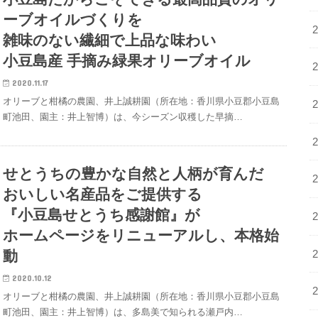
ーブオイルづくりを
雑味のない繊細で上品な味わい
小豆島産 手摘み緑果オリーブオイル
2020.11.17
オリーブと柑橘の農園、井上誠耕園（所在地：香川県小豆郡小豆島
町池田、園主：井上智博）は、今シーズン収穫した早摘…
せとうちの豊かな自然と人柄が育んだ
おいしい名産品をご提供する
『小豆島せとうち感謝館』が
ホームページをリニューアルし、本格始
動
2020.10.12
オリーブと柑橘の農園、井上誠耕園（所在地：香川県小豆郡小豆島
町池田、園主：井上智博）は、多島美で知られる瀬戸内…