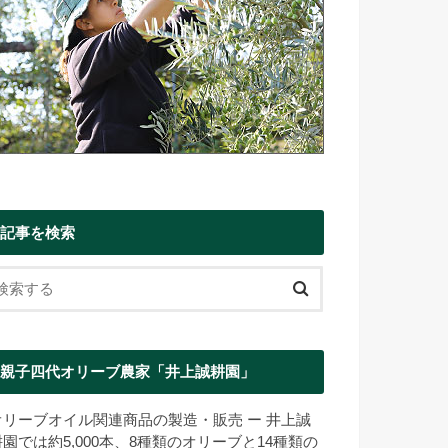
記事を検索
親子四代オリーブ農家「井上誠耕園」
オリーブオイル関連商品の製造・販売 ー 井上誠
耕園では約5,000本、8種類のオリーブと14種類の