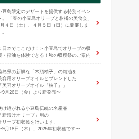
小豆島限定のデザートを提供する特別イベン
ト。 「春の小豆島オリーブと柑橘の美食会」
4月４日（土）、４月５日（日）に開催しま
す。
＜日本でここだけ！＞小豆島でオリーブの収
穫・搾油を体験できる！秋の収穫祭のご案内
徳島県の新鮮な「木頭柚子」の精油を
美容用オリーブオイルとブレンドした
「美容オリーブオイル『柚子』」
〜9月26日（金）より新発売〜
受け継がれる小豆島伝統の名産品
「新漬けオリーブ」用の
オリーブ初収穫を行います。
〜9月18日（木）、2025年初収穫です〜