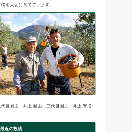
柑橘を大切に育てています。
二代目園主・井上 勝由、三代目園主・井上 智博
最近の投稿