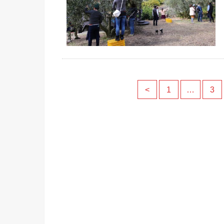
<
1
…
3