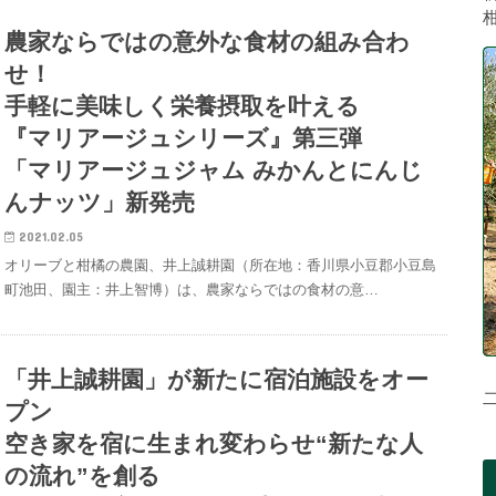
農家ならではの意外な食材の組み合わ
せ！
手軽に美味しく栄養摂取を叶える
『マリアージュシリーズ』第三弾
「マリアージュジャム みかんとにんじ
んナッツ」新発売
2021.02.05
オリーブと柑橘の農園、井上誠耕園（所在地：香川県小豆郡小豆島
町池田、園主：井上智博）は、農家ならではの食材の意…
「井上誠耕園」が新たに宿泊施設をオー
プン
空き家を宿に生まれ変わらせ“新たな人
の流れ”を創る