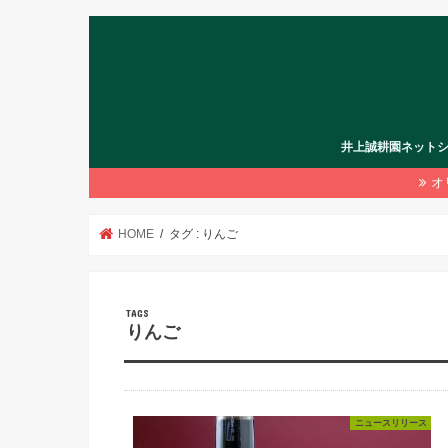
井上誠耕園ネット
オ
HOME
タグ : りんご
りんご
ニュースリリース