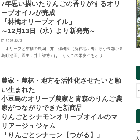
7年思い描いたりんごの香りがするオリ
ーブオイルが完成
「林檎オリーブオイル」
～12月13日（水）より新発売～
2023.12.13
オリーブと柑橘の農園、井上誠耕園（所在地：香川県小豆郡小豆
島町池田、園主：井上智博）は、りんごの果皮油をオリ…
農家・農林・地方を活性化させたいと願
い生まれた
小豆島のオリーブ農家と青森のりんご農
家がつながりできた新商品
りんごとシナモンオリーブオイルのマ
リアージュジャム
「りんごとシナモン【つがる】」