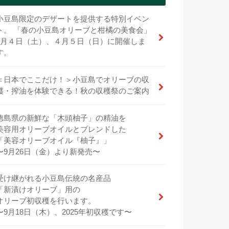
小豆島限定のデザートを提供する特別イベン
ト。 「春の小豆島オリーブと柑橘の美食会」
4月４日（土）、４月５日（日）に開催しま
す。
＜日本でここだけ！＞小豆島でオリーブの収
穫・搾油を体験できる！秋の収穫祭のご案内
徳島県の新鮮な「木頭柚子」の精油を
美容用オリーブオイルとブレンドした
「美容オリーブオイル『柚子』」
〜9月26日（金）より新発売〜
受け継がれる小豆島伝統の名産品
「新漬けオリーブ」用の
オリーブ初収穫を行います。
〜9月18日（木）、2025年初収穫です〜