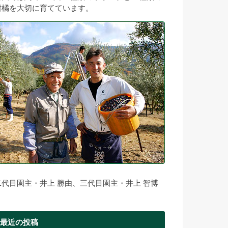
柑橘を大切に育てています。
二代目園主・井上 勝由、三代目園主・井上 智博
最近の投稿