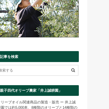
記事を検索
親子四代オリーブ農家「井上誠耕園」
オリーブオイル関連商品の製造・販売 ー 井上誠
耕園では約5,000本、8種類のオリーブと14種類の