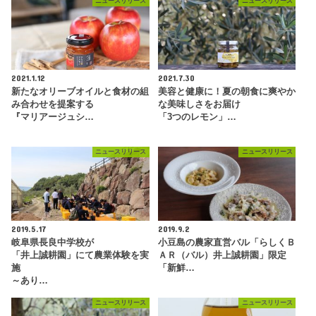
ニュースリリース
ニュースリリース
2021.1.12
2021.7.30
新たなオリーブオイルと食材の組
美容と健康に！夏の朝食に爽やか
み合わせを提案する
な美味しさをお届け
『マリアージュシ…
「3つのレモン」…
ニュースリリース
ニュースリリース
2019.5.17
2019.9.2
岐阜県長良中学校が
小豆島の農家直営バル「らしくＢ
「井上誠耕園」にて農業体験を実
ＡＲ（バル）井上誠耕園」限定
施
「新鮮…
～あり…
ニュースリリース
ニュースリリース