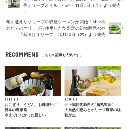
果オリーブオイル」<br>～11月1日（金）より発売
～
旬を迎えたオリーブの収穫シーズンが開始！<br>採
れたてのオリーブを使用した秋限定の初物商品<br>
「新漬けオリーブ」10月10日（木）より発売
RECOMMEND
こちらの記事も人気です。
ニュースリリース
ニュースリリース
2023.2.1
2019.9.2
おにぎり、うどん、お味噌汁に！
井上誠耕園独自の”超熟製法”
日本の農家発
大自然の恵みとオリーブ農家の経
今までになかった新しい…
験が生…