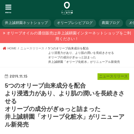
menu
井上誠耕園ネットショップ
オリーブレシピブログ
農園ブログ
メ
オリーブオイルの通信販売は井上誠耕園インターネットショップをご利
用ください！
HOME
ニュースリリース
5つのオリーブ由来成分を配合
より浸透力があり、より肌の潤いを長続きさせる
オリーブの成分がぎゅっと詰まった
井上誠耕園「オリーブ化粧水」がリニューアル新発売
2019.11.15
ニュースリリース
5つのオリーブ由来成分を配合
より浸透力があり、より肌の潤いを長続きさ
せる
オリーブの成分がぎゅっと詰まった
井上誠耕園「オリーブ化粧水」がリニューア
ル新発売