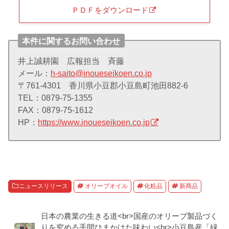
ＰＤＦをダウンロード
本件に関するお問い合わせ
井上誠耕園 広報担当 斉藤
メール：
h-saito@inoueseikoen.co.jp
〒761-4301 香川県小豆郡小豆島町池田882-6
TEL：0879-75-1355
FAX：0879-75-1612
HP：
https://www.inoueseikoen.co.jp
ニュースリリース
オリーブオイル
化粧品
新商品
日本の農業の生きる道<br>国産のオリーブ製品づく
りを究める手間ひまかけた味わい<br>小豆島産「緑