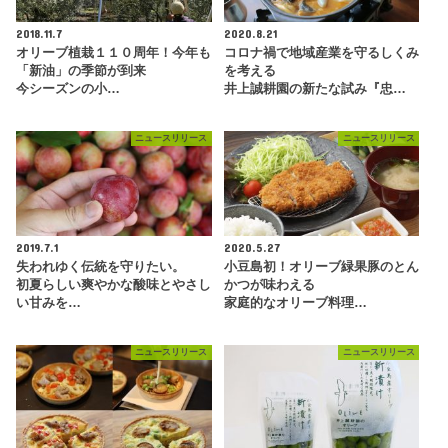
2018.11.7
2020.8.21
オリーブ植栽１１０周年！今年も
コロナ禍で地域産業を守るしくみ
「新油」の季節が到来
を考える
今シーズンの小…
井上誠耕園の新たな試み『忠…
ニュースリリース
ニュースリリース
2019.7.1
2020.5.27
失われゆく伝統を守りたい。
小豆島初！オリーブ緑果豚のとん
初夏らしい爽やかな酸味とやさし
かつが味わえる
い甘みを…
家庭的なオリーブ料理…
ニュースリリース
ニュースリリース