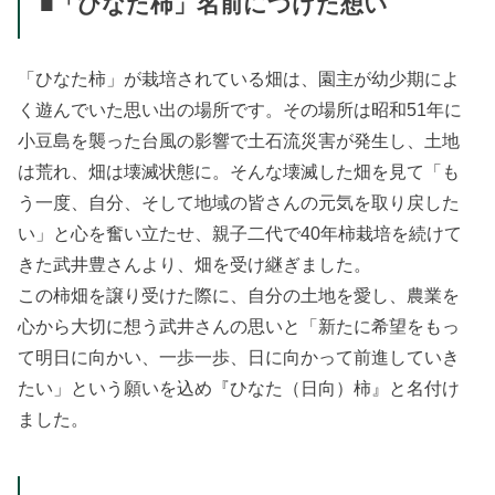
■「ひなた柿」名前につけた想い
「ひなた柿」が栽培されている畑は、園主が幼少期によ
く遊んでいた思い出の場所です。その場所は昭和51年に
小豆島を襲った台風の影響で土石流災害が発生し、土地
は荒れ、畑は壊滅状態に。そんな壊滅した畑を見て「も
う一度、自分、そして地域の皆さんの元気を取り戻した
い」と心を奮い立たせ、親子二代で40年柿栽培を続けて
きた武井豊さんより、畑を受け継ぎました。
この柿畑を譲り受けた際に、自分の土地を愛し、農業を
心から大切に想う武井さんの思いと「新たに希望をもっ
て明日に向かい、一歩一歩、日に向かって前進していき
たい」という願いを込め『ひなた（日向）柿』と名付け
ました。