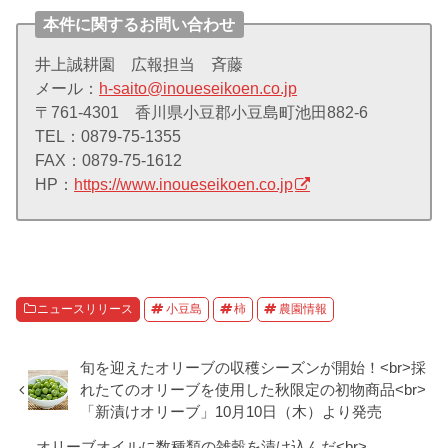
本件に関するお問い合わせ
井上誠耕園 広報担当 斉藤
メール：
h-saito@inoueseikoen.co.jp
〒761-4301 香川県小豆郡小豆島町池田882-6
TEL：0879-75-1355
FAX：0879-75-1612
HP：
https://www.inoueseikoen.co.jp
ニュースリリース
小豆島
柿
農園情報
旬を迎えたオリーブの収穫シーズンが開始！<br>採
れたてのオリーブを使用した秋限定の初物商品<br>
「新漬けオリーブ」10月10日（木）より発売
オリーブオイルに数種類の雑穀を漬け込んだ<br>