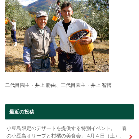
二代目園主・井上 勝由、三代目園主・井上 智博
最近の投稿
小豆島限定のデザートを提供する特別イベント。 「春
の小豆島オリーブと柑橘の美食会」 4月４日（土）、