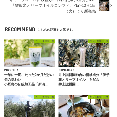
『雑穀米オリーブオイルコンフィ』<br>10月1日
（火）より新発売
RECOMMEND
こちらの記事も人気です。
ニュースリリース
ニュースリリース
2022.10.7
2020.10.26
一年に一度、たった2か月だけの
井上誠耕園独自の柑橘成分「伊予
旬の味わい
柑オリーブオイル」を配合
小豆島の伝統加工品「新漬…
井上誠耕園…
ニュースリリース
ニュースリリース