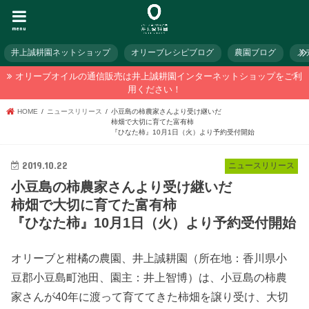
menu
井上誠耕園ネットショップ
オリーブレシピブログ
農園ブログ
メ
オリーブオイルの通信販売は井上誠耕園インターネットショップをご利
用ください！
HOME
ニュースリリース
小豆島の柿農家さんより受け継いだ
柿畑で大切に育てた富有柿
『ひなた柿』10月1日（火）より予約受付開始
2019.10.22
ニュースリリース
小豆島の柿農家さんより受け継いだ
柿畑で大切に育てた富有柿
『ひなた柿』10月1日（火）より予約受付開始
オリーブと柑橘の農園、井上誠耕園（所在地：香川県小
豆郡小豆島町池田、園主：井上智博）は、小豆島の柿農
家さんが40年に渡って育ててきた柿畑を譲り受け、大切