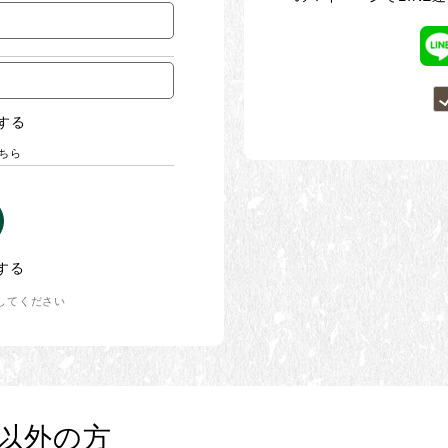
する
ちら
する
してください
以外の方