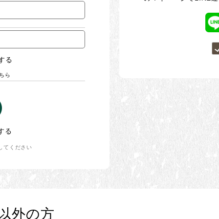
する
ちら
する
してください
以外の方