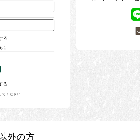
する
ちら
する
してください
以外の方