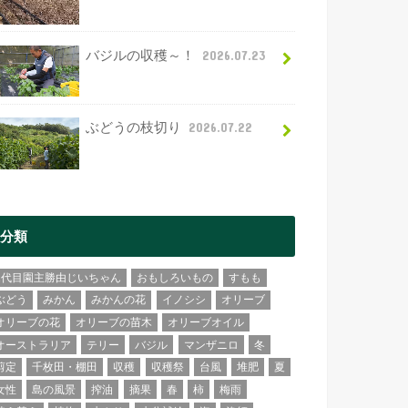
バジルの収穫～！
2026.07.23
ぶどうの枝切り
2026.07.22
分類
2代目園主勝由じいちゃん
おもしろいもの
すもも
ぶどう
みかん
みかんの花
イノシシ
オリーブ
オリーブの花
オリーブの苗木
オリーブオイル
オーストラリア
テリー
バジル
マンザニロ
冬
剪定
千枚田・棚田
収穫
収穫祭
台風
堆肥
夏
女性
島の風景
搾油
摘果
春
柿
梅雨