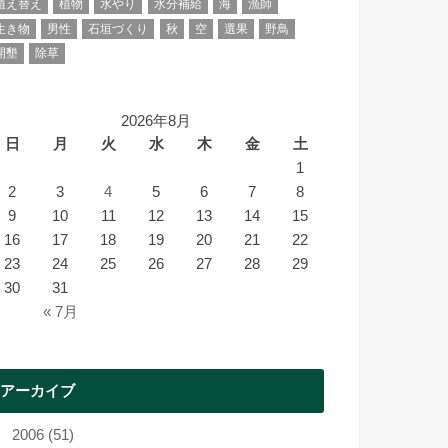
植え替え
植物
水やり
水分補給
海
漁師
生き物
男性
石垣づくり
秋
空
選果
野鳥
開墾
除草
2026年8月
日
月
火
水
木
金
土
1
2
3
4
5
6
7
8
9
10
11
12
13
14
15
16
17
18
19
20
21
22
23
24
25
26
27
28
29
30
31
« 7月
アーカイブ
2006 (51)