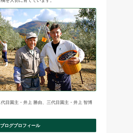
柑橘を大切に育てています。
二代目園主・井上 勝由、三代目園主・井上 智博
ブログプロフィール