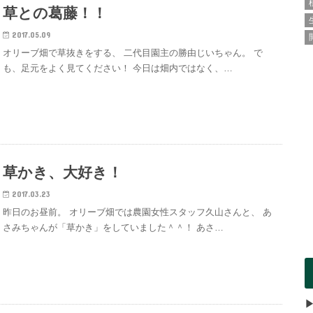
草との葛藤！！
2017.05.09
オリーブ畑で草抜きをする、 二代目園主の勝由じいちゃん。 で
も、足元をよく見てください！ 今日は畑内ではなく、…
草かき、大好き！
2017.03.23
昨日のお昼前。 オリーブ畑では農園女性スタッフ久山さんと、 あ
さみちゃんが「草かき」をしていました＾＾！ あさ…