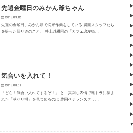
先週金曜日のみかん爺ちゃん
2016.09.12
先週の金曜日、みかん畑で摘果作業をしている 農園スタッフたち
を撮った帰り道のこと。 井上誠耕園の「カフェ忠左衛…
気合いを入れて！
2016.08.31
「どら！気合い入れてするぞ！」 と、真剣な表情で軽トラに積ま
れた「草刈り機」を見つめるのは 農園ベテランスタッ…