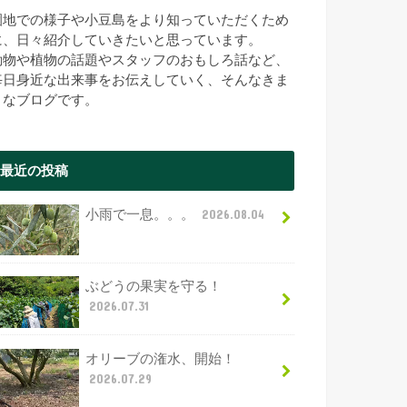
園地での様子や小豆島をより知っていただくため
に、日々紹介していきたいと思っています。
動物や植物の話題やスタッフのおもしろ話など、
毎日身近な出来事をお伝えしていく、そんなきま
まなブログです。
最近の投稿
小雨で一息。。。
2026.08.04
ぶどうの果実を守る！
2026.07.31
オリーブの潅水、開始！
2026.07.29