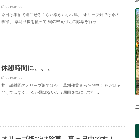
2019.04.22
今日は半袖で過ごせるくらい暖かい小豆島。 オリーブ畑では今の
季節、 草刈り機を使って 樹の根元付近の除草を行っ…
休憩時間に、、、
2019.04.09
井上誠耕園のオリーブ畑では今、 草刈作業まっただ中！ ただ刈る
だけではなく、 石が飛ばないよう周囲を気にして行…
オリーブ畑では除草、真っ只中です！