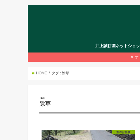
井上誠耕園ネットショ
オ
HOME
タグ : 除草
TAG
除草
畑のお仕事