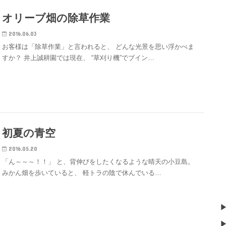
オリーブ畑の除草作業
2016.06.03
お客様は「除草作業」と言われると、 どんな光景を思い浮かべま
すか？ 井上誠耕園では現在、 “草刈り機”でブイン…
初夏の青空
2016.05.20
「ん～～～！！」 と、背伸びをしたくなるような晴天の小豆島。
みかん畑を歩いていると、 軽トラの陰で休んでいる…