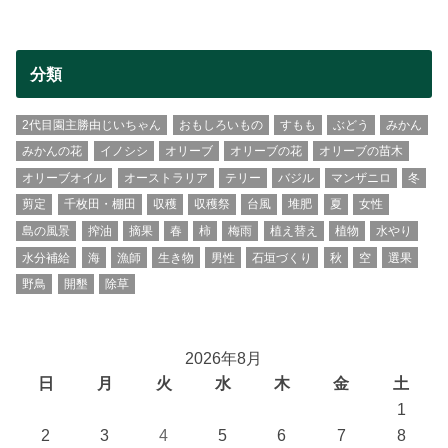
分類
2代目園主勝由じいちゃん
おもしろいもの
すもも
ぶどう
みかん
みかんの花
イノシシ
オリーブ
オリーブの花
オリーブの苗木
オリーブオイル
オーストラリア
テリー
バジル
マンザニロ
冬
剪定
千枚田・棚田
収穫
収穫祭
台風
堆肥
夏
女性
島の風景
搾油
摘果
春
柿
梅雨
植え替え
植物
水やり
水分補給
海
漁師
生き物
男性
石垣づくり
秋
空
選果
野鳥
開墾
除草
2026年8月
日
月
火
水
木
金
土
1
2
3
4
5
6
7
8