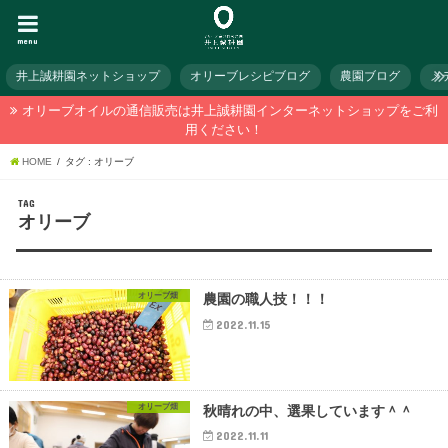
menu
井上誠耕園ネットショップ
オリーブレシピブログ
農園ブログ
メ
オリーブオイルの通信販売は井上誠耕園インターネットショップをご利
用ください！
HOME
タグ : オリーブ
TAG
オリーブ
オリーブ畑
農園の職人技！！！
2022.11.15
オリーブ畑
秋晴れの中、選果しています＾＾
2022.11.11