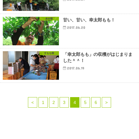
未分類
甘い、甘い、幸太郎もも！
2017.06.20
すもも畑
「幸太郎もも」の収穫がはじまりま
した＾＾！
2017.06.19
<
1
2
3
4
5
6
>