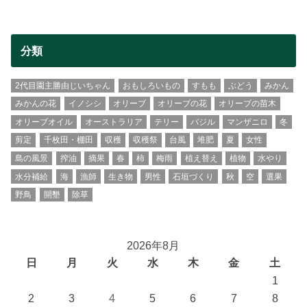
分類
2代目園主勝由じいちゃん
おもしろいもの
すもも
ぶどう
みかん
みかんの花
イノシシ
オリーブ
オリーブの花
オリーブの苗木
オリーブオイル
オーストラリア
テリー
バジル
マンザニロ
冬
剪定
千枚田・棚田
収穫
収穫祭
台風
堆肥
夏
女性
島の風景
搾油
摘果
春
柿
梅雨
植え替え
植物
水やり
水分補給
海
漁師
生き物
男性
石垣づくり
秋
空
選果
野鳥
開墾
除草
2026年8月
日
月
火
水
木
金
土
1
2
3
4
5
6
7
8