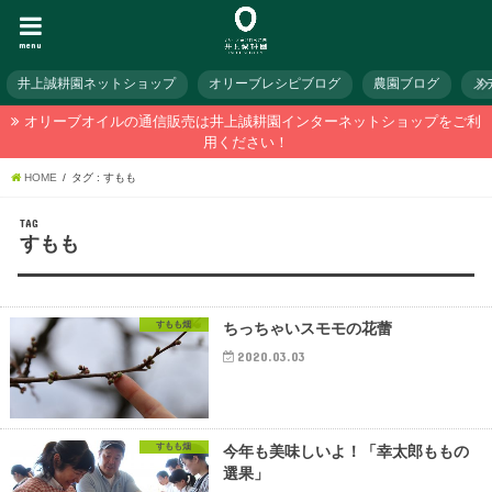
menu
井上誠耕園ネットショップ
オリーブレシピブログ
農園ブログ
メ
オリーブオイルの通信販売は井上誠耕園インターネットショップをご利
用ください！
HOME
タグ : すもも
TAG
すもも
すもも畑
ちっちゃいスモモの花蕾
2020.03.03
すもも畑
今年も美味しいよ！「幸太郎ももの
選果」