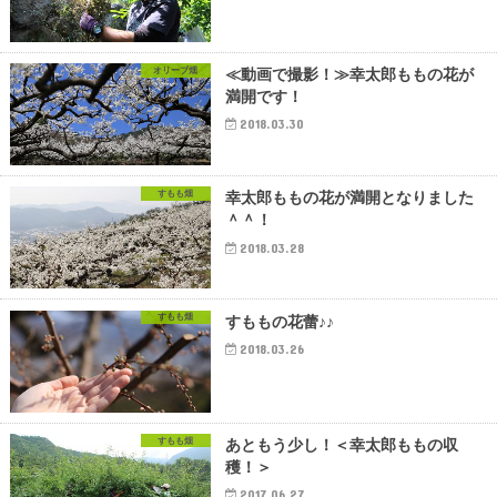
オリーブ畑
≪動画で撮影！≫幸太郎ももの花が
満開です！
2018.03.30
すもも畑
幸太郎ももの花が満開となりました
＾＾！
2018.03.28
すもも畑
すももの花蕾♪♪
2018.03.26
すもも畑
あともう少し！＜幸太郎ももの収
穫！＞
2017.06.27